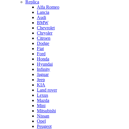
Replica
Alfa Romeo
Lancia
Audi
BMW
Chevrolet
Chrysler
Citroen
Dodge
Fiat
Ford
Honda
Hyundai
Infinity
Jaguar
Jeep
KIA
Land rover
Lexus
Mazda
Mini
Mitsubishi
Nissan
Opel
Peugeot