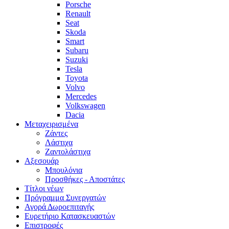
Porsche
Renault
Seat
Skoda
Smart
Subaru
Suzuki
Tesla
Toyota
Volvo
Mercedes
Volkswagen
Dacia
Μεταχειρισμένα
Zάντες
Λάστιχα
Ζαντολάστιχα
Αξεσουάρ
Μπουλόνια
Προσθήκες - Αποστάτες
Τίτλοι νέων
Πρόγραμμα Συνεργατών
Αγορά Δωροεπιταγής
Ευρετήριο Κατασκευαστών
Επιστροφές