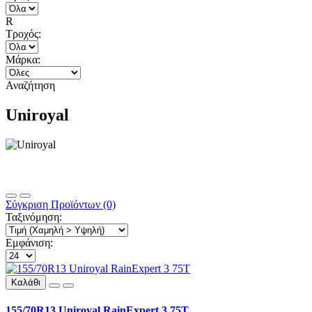
R
Τροχός:
Μάρκα:
Αναζήτηση
Uniroyal
Σύγκριση Προϊόντων (0)
Ταξινόμηση:
Εμφάνιση:
Καλάθι
155/70R13 Uniroyal RainExpert 3 75T