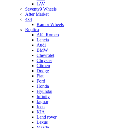
1AV
Seventy9 Wheels
After Market
4x4
Kambr Wheels
Replica
Alfa Romeo
Lancia
Audi
BMW
Chevrolet
Chrysler
Citroen
Dodge
Fiat
Ford
Honda
Hyundai
Infinity
Jaguar
Jeep
KIA
Land rover
Lexus
Mazda