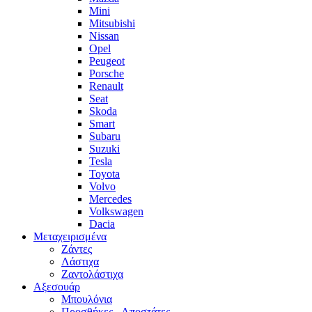
Mini
Mitsubishi
Nissan
Opel
Peugeot
Porsche
Renault
Seat
Skoda
Smart
Subaru
Suzuki
Tesla
Toyota
Volvo
Mercedes
Volkswagen
Dacia
Μεταχειρισμένα
Zάντες
Λάστιχα
Ζαντολάστιχα
Αξεσουάρ
Μπουλόνια
Προσθήκες - Αποστάτες