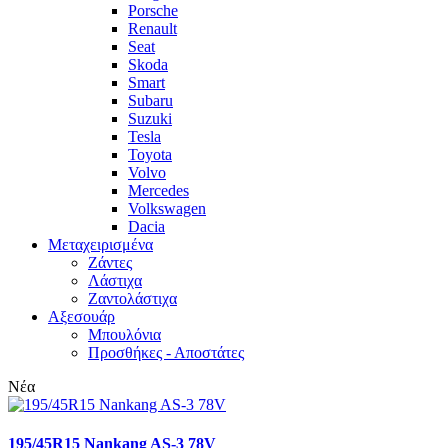
Porsche
Renault
Seat
Skoda
Smart
Subaru
Suzuki
Tesla
Toyota
Volvo
Mercedes
Volkswagen
Dacia
Μεταχειρισμένα
Zάντες
Λάστιχα
Ζαντολάστιχα
Αξεσουάρ
Μπουλόνια
Προσθήκες - Αποστάτες
Νέα
195/45R15 Nankang AS-3 78V