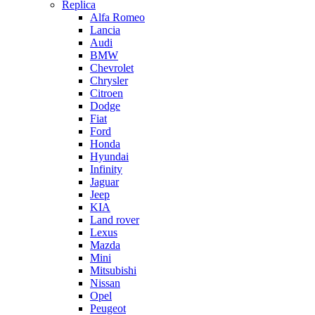
Replica
Alfa Romeo
Lancia
Audi
BMW
Chevrolet
Chrysler
Citroen
Dodge
Fiat
Ford
Honda
Hyundai
Infinity
Jaguar
Jeep
KIA
Land rover
Lexus
Mazda
Mini
Mitsubishi
Nissan
Opel
Peugeot