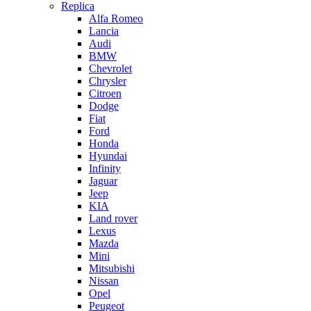
Replica
Alfa Romeo
Lancia
Audi
BMW
Chevrolet
Chrysler
Citroen
Dodge
Fiat
Ford
Honda
Hyundai
Infinity
Jaguar
Jeep
KIA
Land rover
Lexus
Mazda
Mini
Mitsubishi
Nissan
Opel
Peugeot