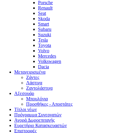
Porsche
Renault
Seat
Skoda
Smart
Subaru
Suzuki
Tesla
Toyota
Volvo
Mercedes
Volkswagen
Dacia
Μεταχειρισμένα
Zάντες
Λάστιχα
Ζαντολάστιχα
Αξεσουάρ
Μπουλόνια
Προσθήκες - Αποστάτες
Τίτλοι νέων
Πρόγραμμα Συνεργατών
Αγορά Δωροεπιταγής
Ευρετήριο Κατασκευαστών
Επιστροφές