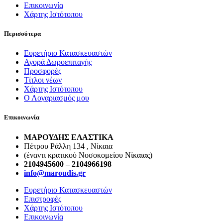
Επικοινωνία
Χάρτης Ιστότοπου
Περισσότερα
Ευρετήριο Κατασκευαστών
Αγορά Δωροεπιταγής
Προσφορές
Τίτλοι νέων
Χάρτης Ιστότοπου
Ο Λογαριασμός μου
Επικοινωνία
ΜΑΡΟΥΔΗΣ ΕΛΑΣΤΙΚΑ
Πέτρου Ράλλη 134 , Νίκαια
(έναντι κρατικού Νοσοκομείου Νίκαιας)
2104945600 – 2104966198
info@maroudis.gr
Ευρετήριο Κατασκευαστών
Επιστροφές
Χάρτης Ιστότοπου
Επικοινωνία