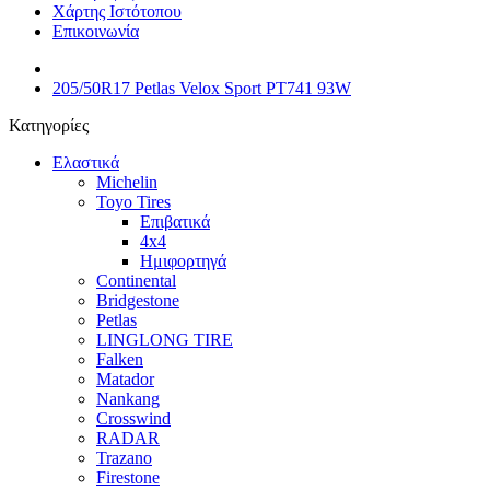
Χάρτης Ιστότοπου
Επικοινωνία
205/50R17 Petlas Velox Sport PT741 93W
Κατηγορίες
Ελαστικά
Michelin
Toyo Tires
Επιβατικά
4x4
Ημιφορτηγά
Continental
Bridgestone
Petlas
LINGLONG TIRE
Falken
Matador
Nankang
Crosswind
RADAR
Trazano
Firestone