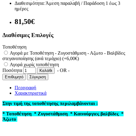
Διαθεσιμότητα:
Άμεση παραλαβή / Παράδoση 1 έως 3
ημέρες
81,50€
Διαθέσιμες Επιλογές
Τοποθέτηση
Αγορά με Τοποθέτηση - Ζυγοστάθμιση - Αζωτο - Βαλβίδες
στεγανοποίησης (ανά τεμάχιο) (+6,00€)
Αγορά χωρίς τοποθέτηση
Ποσότητα
- OR -
Καλάθι
Επιθυμητό
Σύγκριση
Περιγραφή
Χαρακτηριστικά
Στην τιμή της τοποθέτησης περιλαμβάνονται :
* Τοποθέτηση * Ζυγοστάθμιση * Kαινούργιες βαλβίδες *
Άζωτο