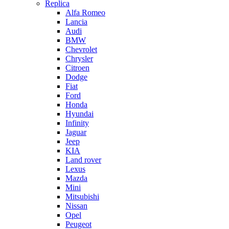
Replica
Alfa Romeo
Lancia
Audi
BMW
Chevrolet
Chrysler
Citroen
Dodge
Fiat
Ford
Honda
Hyundai
Infinity
Jaguar
Jeep
KIA
Land rover
Lexus
Mazda
Mini
Mitsubishi
Nissan
Opel
Peugeot