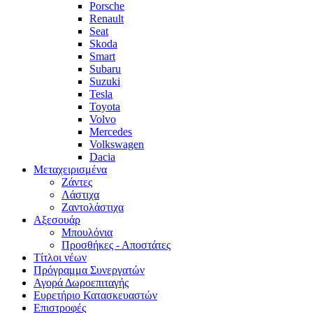
Porsche
Renault
Seat
Skoda
Smart
Subaru
Suzuki
Tesla
Toyota
Volvo
Mercedes
Volkswagen
Dacia
Μεταχειρισμένα
Zάντες
Λάστιχα
Ζαντολάστιχα
Αξεσουάρ
Μπουλόνια
Προσθήκες - Αποστάτες
Τίτλοι νέων
Πρόγραμμα Συνεργατών
Αγορά Δωροεπιταγής
Ευρετήριο Κατασκευαστών
Επιστροφές