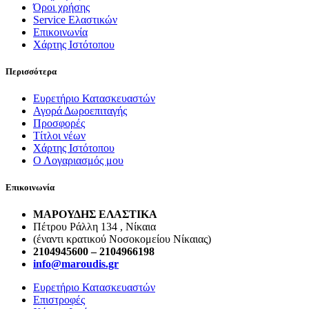
Όροι χρήσης
Service Ελαστικών
Επικοινωνία
Χάρτης Ιστότοπου
Περισσότερα
Ευρετήριο Κατασκευαστών
Αγορά Δωροεπιταγής
Προσφορές
Τίτλοι νέων
Χάρτης Ιστότοπου
Ο Λογαριασμός μου
Επικοινωνία
ΜΑΡΟΥΔΗΣ ΕΛΑΣΤΙΚΑ
Πέτρου Ράλλη 134 , Νίκαια
(έναντι κρατικού Νοσοκομείου Νίκαιας)
2104945600 – 2104966198
info@maroudis.gr
Ευρετήριο Κατασκευαστών
Επιστροφές