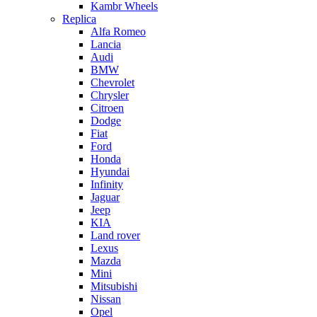
Kambr Wheels
Replica
Alfa Romeo
Lancia
Audi
BMW
Chevrolet
Chrysler
Citroen
Dodge
Fiat
Ford
Honda
Hyundai
Infinity
Jaguar
Jeep
KIA
Land rover
Lexus
Mazda
Mini
Mitsubishi
Nissan
Opel