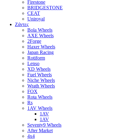
Firestone
BRIDGESTONE
CEAT
Uniroyal
Ζάντες
Bola Wheels
AXE Wheels
2Forge
Haxer Wheels
Japan Racing
Rotiform
Lenso
XD Wheels
Fuel Wheels
Niche Wheels
Wrath Wheels
FOX
Rota Wheels
Rs
1AV Wheels
1AV
1AV
Seventy9 Wheels
After Market
4x4