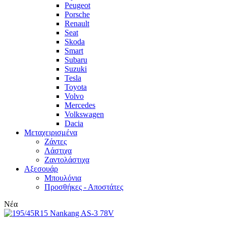
Peugeot
Porsche
Renault
Seat
Skoda
Smart
Subaru
Suzuki
Tesla
Toyota
Volvo
Mercedes
Volkswagen
Dacia
Μεταχειρισμένα
Zάντες
Λάστιχα
Ζαντολάστιχα
Αξεσουάρ
Μπουλόνια
Προσθήκες - Αποστάτες
Νέα