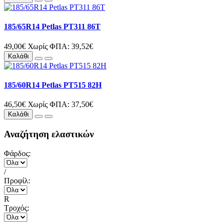
185/65R14 Petlas PT311 86T
49,00€
Χωρίς ΦΠΑ: 39,52€
Καλάθι
185/60R14 Petlas PT515 82H
46,50€
Χωρίς ΦΠΑ: 37,50€
Καλάθι
Αναζήτηση ελαστικών
Φάρδος:
/
Προφίλ:
R
Τροχός: