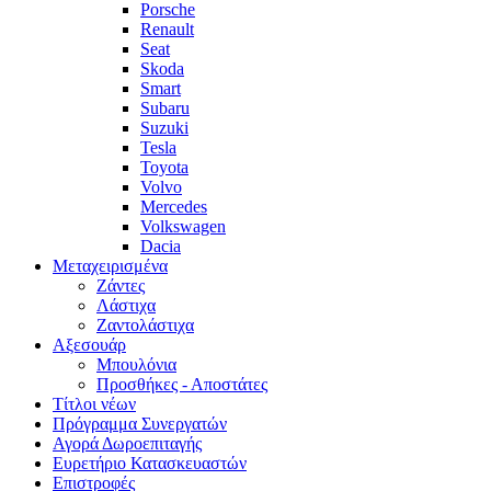
Porsche
Renault
Seat
Skoda
Smart
Subaru
Suzuki
Tesla
Toyota
Volvo
Mercedes
Volkswagen
Dacia
Μεταχειρισμένα
Zάντες
Λάστιχα
Ζαντολάστιχα
Αξεσουάρ
Μπουλόνια
Προσθήκες - Αποστάτες
Τίτλοι νέων
Πρόγραμμα Συνεργατών
Αγορά Δωροεπιταγής
Ευρετήριο Κατασκευαστών
Επιστροφές