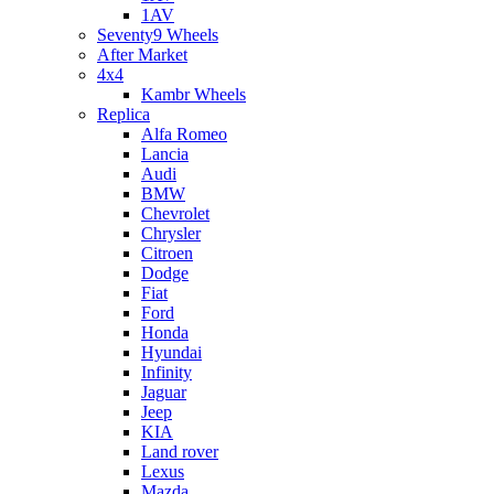
1AV
Seventy9 Wheels
After Market
4x4
Kambr Wheels
Replica
Alfa Romeo
Lancia
Audi
BMW
Chevrolet
Chrysler
Citroen
Dodge
Fiat
Ford
Honda
Hyundai
Infinity
Jaguar
Jeep
KIA
Land rover
Lexus
Mazda