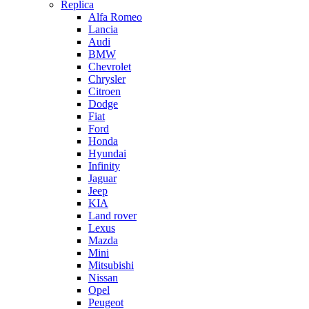
Replica
Alfa Romeo
Lancia
Audi
BMW
Chevrolet
Chrysler
Citroen
Dodge
Fiat
Ford
Honda
Hyundai
Infinity
Jaguar
Jeep
KIA
Land rover
Lexus
Mazda
Mini
Mitsubishi
Nissan
Opel
Peugeot