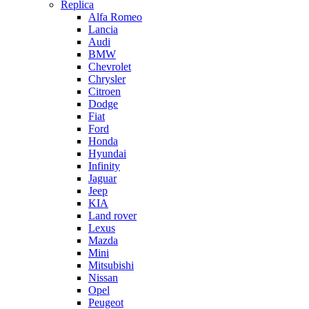
Replica
Alfa Romeo
Lancia
Audi
BMW
Chevrolet
Chrysler
Citroen
Dodge
Fiat
Ford
Honda
Hyundai
Infinity
Jaguar
Jeep
KIA
Land rover
Lexus
Mazda
Mini
Mitsubishi
Nissan
Opel
Peugeot