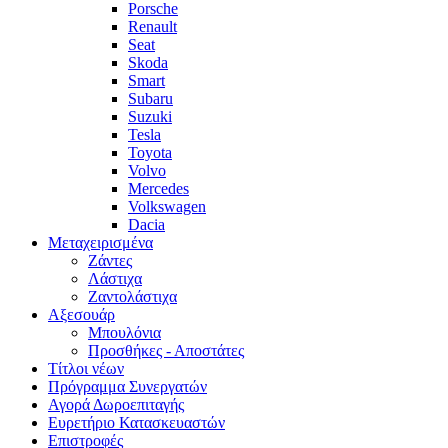
Porsche
Renault
Seat
Skoda
Smart
Subaru
Suzuki
Tesla
Toyota
Volvo
Mercedes
Volkswagen
Dacia
Μεταχειρισμένα
Zάντες
Λάστιχα
Ζαντολάστιχα
Αξεσουάρ
Μπουλόνια
Προσθήκες - Αποστάτες
Τίτλοι νέων
Πρόγραμμα Συνεργατών
Αγορά Δωροεπιταγής
Ευρετήριο Κατασκευαστών
Επιστροφές