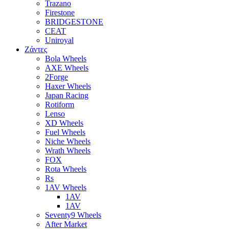
Trazano
Firestone
BRIDGESTONE
CEAT
Uniroyal
Ζάντες
Bola Wheels
AXE Wheels
2Forge
Haxer Wheels
Japan Racing
Rotiform
Lenso
XD Wheels
Fuel Wheels
Niche Wheels
Wrath Wheels
FOX
Rota Wheels
Rs
1AV Wheels
1AV
1AV
Seventy9 Wheels
After Market