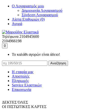
Ο Λογαριασμός μου
Δημιουργία Λογαριασμού
Σύνδεση Λογαριασμού
Λίστα Επιθυμιών (0)
Αγορά
Τηλέφωνα
2104945600
2104966198
0
Το καλάθι αγορών είναι άδειο!
Αναζήτηση
Η εταιρία μας
Αποστολές
Πληρωμές
Service Ελαστικών
Επικοινωνία
ΔΕΚΤΕΣ ΌΛΕΣ
ΟΙ ΠΙΣΤΩΤΙΚΕΣ ΚΑΡΤΕΣ