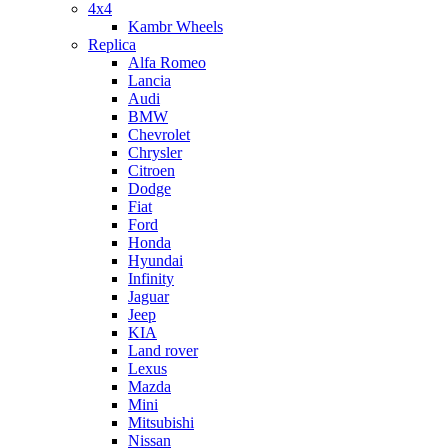
4x4
Kambr Wheels
Replica
Alfa Romeo
Lancia
Audi
BMW
Chevrolet
Chrysler
Citroen
Dodge
Fiat
Ford
Honda
Hyundai
Infinity
Jaguar
Jeep
KIA
Land rover
Lexus
Mazda
Mini
Mitsubishi
Nissan