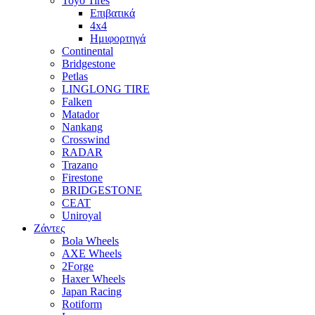
Toyo Tires
Επιβατικά
4x4
Ημιφορτηγά
Continental
Bridgestone
Petlas
LINGLONG TIRE
Falken
Matador
Nankang
Crosswind
RADAR
Trazano
Firestone
BRIDGESTONE
CEAT
Uniroyal
Ζάντες
Bola Wheels
AXE Wheels
2Forge
Haxer Wheels
Japan Racing
Rotiform