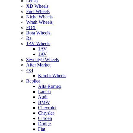
Lenso
XD Wheels
Fuel Wheels
Niche Wheels
Wrath Wheels
FOX
Rota Wheels
Rs
1AV Wheels
1AV
1AV
Seventy9 Wheels
After Market
4x4
Kambr Wheels
Replica
Alfa Romeo
Lancia
Audi
BMW
Chevrolet
Chrysler
Citroen
Dodge
Fiat