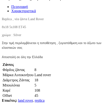
Περιγραφή
Χαρακτηριστικά
Replica , νέα ζάντα Land Rover
8x18 5x108 ET45
χρώμα : Silver
Στην τιμή περιλαμβάνεται η τοποθέτηση , ζυγοστάθμιση και το άζωτο των
ελαστικών σας
Αποστολή σε όλη την Ελλάδα
Ζάντες
Φάρδος ζάντας
8
Μάρκα Αυτοκινήτου
Land rover
Διάμετρος Ζάντας
18
Μπουλόνια
5
Καρέ
108
Offset
45
Ετικέτες:
land rover
,
replica