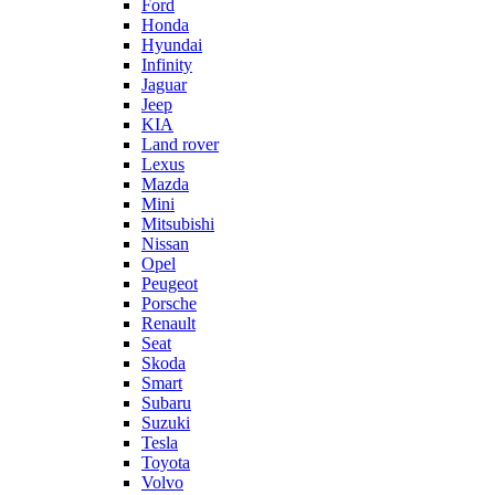
Ford
Honda
Hyundai
Infinity
Jaguar
Jeep
KIA
Land rover
Lexus
Mazda
Mini
Mitsubishi
Nissan
Opel
Peugeot
Porsche
Renault
Seat
Skoda
Smart
Subaru
Suzuki
Tesla
Toyota
Volvo