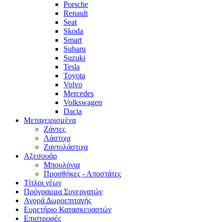
Porsche
Renault
Seat
Skoda
Smart
Subaru
Suzuki
Tesla
Toyota
Volvo
Mercedes
Volkswagen
Dacia
Μεταχειρισμένα
Zάντες
Λάστιχα
Ζαντολάστιχα
Αξεσουάρ
Μπουλόνια
Προσθήκες - Αποστάτες
Τίτλοι νέων
Πρόγραμμα Συνεργατών
Αγορά Δωροεπιταγής
Ευρετήριο Κατασκευαστών
Επιστροφές