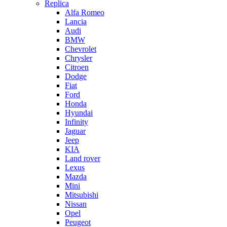
Replica
Alfa Romeo
Lancia
Audi
BMW
Chevrolet
Chrysler
Citroen
Dodge
Fiat
Ford
Honda
Hyundai
Infinity
Jaguar
Jeep
KIA
Land rover
Lexus
Mazda
Mini
Mitsubishi
Nissan
Opel
Peugeot