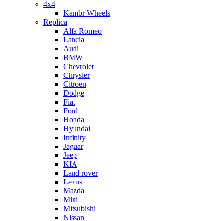
4x4
Kambr Wheels
Replica
Alfa Romeo
Lancia
Audi
BMW
Chevrolet
Chrysler
Citroen
Dodge
Fiat
Ford
Honda
Hyundai
Infinity
Jaguar
Jeep
KIA
Land rover
Lexus
Mazda
Mini
Mitsubishi
Nissan