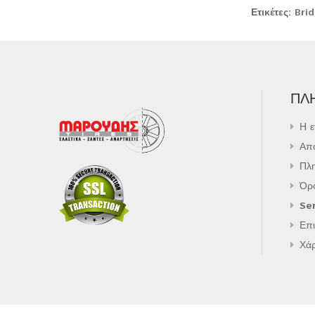
Ετικέτες:
Bri
ΠΛ
Η ε
Απ
Πλ
Όρ
Ser
Επι
Χά