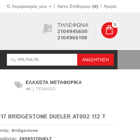
Ο Λογαριασμός μου
Λίστα Επιθυμιών (0)
Αγορά
ΤΗΛΈΦΩΝΑ
0
2104945600
2104966198
ΑΝΑΖΉΤΗΣΗ
ΕΛΑΧΙΣΤΑ ΜΕΤΑΦΟΡΙΚΑ
4€ / ΤΕΜΑΧΙΟ
R17 BRIDGESTONE DUELER AT002 112 T
στής:
Bridgestone
ροϊόντος: 2656517DUELT