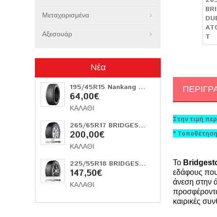
Μεταχειρισμένα
Αξεσουάρ
Νέα
195/45R15 Nankang AS-3 78V
ΠΕΡΙΓΡ
64,00€
ΚΑΛΆΘΙ
Στην τιμή πε
265/65R17 BRIDGESTONE DUELER AT002 112 T
200,00€
* Τοποθέτηση
ΚΑΛΆΘΙ
Το
Bridgest
225/55R18 BRIDGESTONE TURANZA 6 98V
147,50€
εδάφους που
άνεση στην ά
ΚΑΛΆΘΙ
προσφέροντα
καιρικές συν