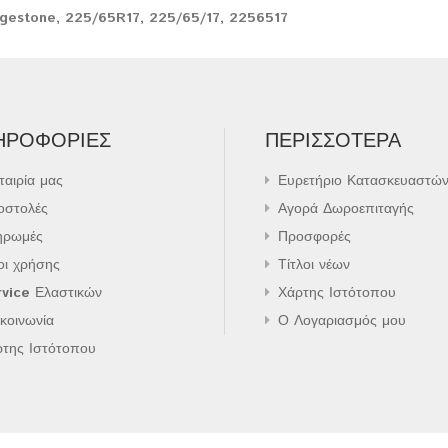
dgestone
,
225/65R17
,
225/65/17
,
2256517
ΗΡΟΦΟΡΊΕΣ
ΠΕΡΙΣΣΌΤΕΡΑ
ταιρία μας
Ευρετήριο Κατασκευαστώ
οστολές
Αγορά Δωροεπιταγής
ηρωμές
Προσφορές
οι χρήσης
Τίτλοι νέων
vice Ελαστικών
Χάρτης Ιστότοπου
κοινωνία
Ο Λογαριασμός μου
ρτης Ιστότοπου