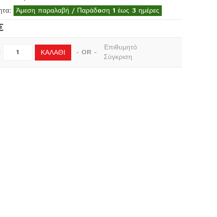
ητα:
Άμεση παραλαβή / Παράδoση 1 έως 3 ημέρες
€
Επιθυμητό
α
- OR -
ΚΑΛΆΘΙ
Σύγκριση