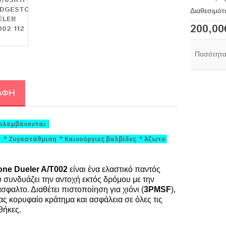
Διαθεσιμότ
200,00
Ποσότητ
ΑΦΉ
ριλαμβάνονται :
 * Ζυγοστάθμιση * Kαινούργιες βαλβίδες * Άζωτο
one Dueler A/T002
είναι ένα ελαστικό παντός
 συνδυάζει την αντοχή εκτός δρόμου με την
σφαλτο. Διαθέτει πιστοποίηση για χιόνι (
3PMSF
),
ς κορυφαίο κράτημα και ασφάλεια σε όλες τις
θήκες.