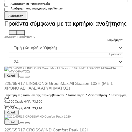
Αναζήτηση σε Υποκατηγορίες
Αναζήτηση στις περιγραφές προϊόντων
Προϊόντα σύμφωνα με τα κριτήρια αναζήτησης
Σύγκριση Προϊόντων (0)
Ταξινόμηση:
Εμφάνιση:
Καλάθι
225/65R17 LINGLONG GreenMax All Season 102H (ΜΕ 1
ΧΡΟΝΟ ΑΣΦΑΛΕΙΑ ΑΤΥΧΗΜΑΤΟΣ)
Στην τιμή της τοποθέτησης περιλαμβάνονται :* Τοποθέτηση * Ζυγοστάθμιση * Kαινούργιες
βαλ..
91,50€
Χωρίς ΦΠΑ: 73,79€
91,50€
Χωρίς ΦΠΑ: 73,79€
Καλάθι
Καλάθι
225/65R17 CROSSWIND Comfort Peak 102H