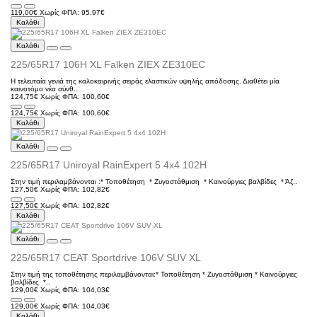
119,00€
Χωρίς ΦΠΑ: 95,97€
Καλάθι
Καλάθι
225/65R17 106H XL Falken ZIEX ZE310EC
Η τελευταία γενιά της καλοκαιρινής σειράς ελαστικών υψηλής απόδοσης. Διαθέτει μία
καινοτόμο νέα σύνθ..
124,75€
Χωρίς ΦΠΑ: 100,60€
124,75€
Χωρίς ΦΠΑ: 100,60€
Καλάθι
Καλάθι
225/65R17 Uniroyal RainExpert 5 4x4 102H
Στην τιμή περιλαμβάνονται :* Τοποθέτηση * Ζυγοστάθμιση * Kαινούργιες βαλβίδες * Άζ..
127,50€
Χωρίς ΦΠΑ: 102,82€
127,50€
Χωρίς ΦΠΑ: 102,82€
Καλάθι
Καλάθι
225/65R17 CEAT Sportdrive 106V SUV XL
Στην τιμή της τοποθέτησης περιλαμβάνονται:* Τοποθέτηση * Ζυγοστάθμιση * Καινούργιες
βαλβίδες *..
129,00€
Χωρίς ΦΠΑ: 104,03€
129,00€
Χωρίς ΦΠΑ: 104,03€
Καλάθι