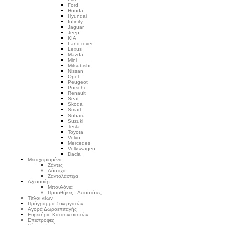
Ford
Honda
Hyundai
Infinity
Jaguar
Jeep
KIA
Land rover
Lexus
Mazda
Mini
Mitsubishi
Nissan
Opel
Peugeot
Porsche
Renault
Seat
Skoda
Smart
Subaru
Suzuki
Tesla
Toyota
Volvo
Mercedes
Volkswagen
Dacia
Μεταχειρισμένα
Zάντες
Λάστιχα
Ζαντολάστιχα
Αξεσουάρ
Μπουλόνια
Προσθήκες - Αποστάτες
Τίτλοι νέων
Πρόγραμμα Συνεργατών
Αγορά Δωροεπιταγής
Ευρετήριο Κατασκευαστών
Επιστροφές