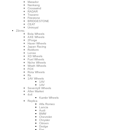
Matador
Nankang
Crosswind
RADAR
Trazano
Firestone
BRIDGESTONE
CEAT
Uniroyal
Ζάντες
Bola Wheels
AXE Wheels
2Forge
Haxer Wheels
Japan Racing
Rotiform
Lenso
XD Wheels
Fuel Wheels
Niche Wheels
Wrath Wheels
FOX
Rota Wheels
Rs
1AV Wheels
1AV
1AV
Seventy9 Wheels
After Market
4x4
Kambr Wheels
Replica
Alfa Romeo
Lancia
Audi
BMW
Chevrolet
Chrysler
Citroen
Dodge
Fiat