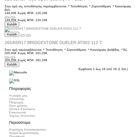
Στην τιμή της τοποθέτησης περιλαμβάνονται :* Τοποθέτηση * Ζυγοστάθμιση * Kαινούργιες
βαλ..
149,00€
Χωρίς ΦΠΑ: 120,16€
149,00€
Χωρίς ΦΠΑ: 120,16€
Καλάθι
Καλάθι
265/65R17 BRIDGESTONE DUELER AT002 112 T
Στην τιμή περιλαμβάνονται :* Τοποθέτηση * Ζυγοστάθμιση * Kαινούργιες βαλβίδες * Άζ..
200,00€
Χωρίς ΦΠΑ: 161,29€
200,00€
Χωρίς ΦΠΑ: 161,29€
Καλάθι
Εμφάνιση 1 έως 16 από 16 (1 Σελ.)
Πληροφορίες
Η εταιρία μας
Αποστολές
Πληρωμές
Όροι χρήσης
Service Ελαστικών
Επικοινωνία
Χάρτης Ιστότοπου
Περισσότερα
Ευρετήριο Κατασκευαστών
Αγορά Δωροεπιταγής
Προσφορές