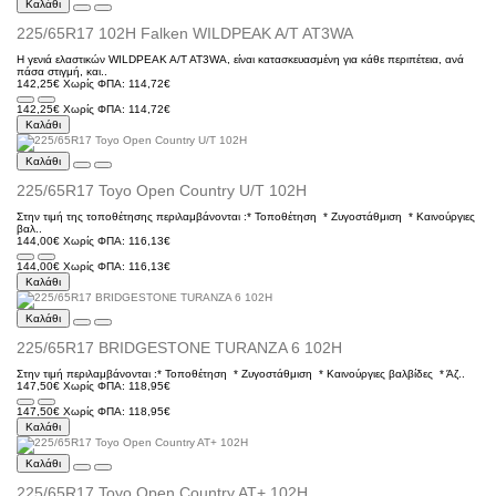
Καλάθι
225/65R17 102H Falken WILDPEAK A/T AT3WA
Η γενιά ελαστικών WILDPEAK A/T AT3WA, είναι κατασκευασμένη για κάθε περιπέτεια, ανά
πάσα στιγμή, και..
142,25€
Χωρίς ΦΠΑ: 114,72€
142,25€
Χωρίς ΦΠΑ: 114,72€
Καλάθι
Καλάθι
225/65R17 Toyo Open Country U/T 102H
Στην τιμή της τοποθέτησης περιλαμβάνονται :* Τοποθέτηση * Ζυγοστάθμιση * Kαινούργιες
βαλ..
144,00€
Χωρίς ΦΠΑ: 116,13€
144,00€
Χωρίς ΦΠΑ: 116,13€
Καλάθι
Καλάθι
225/65R17 BRIDGESTONE TURANZA 6 102H
Στην τιμή περιλαμβάνονται :* Τοποθέτηση * Ζυγοστάθμιση * Kαινούργιες βαλβίδες * Άζ..
147,50€
Χωρίς ΦΠΑ: 118,95€
147,50€
Χωρίς ΦΠΑ: 118,95€
Καλάθι
Καλάθι
225/65R17 Toyo Open Country AT+ 102H