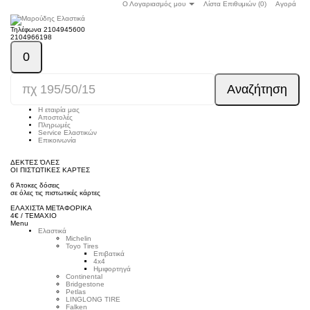
Ο Λογαριασμός μου
Λίστα Επιθυμιών (0)
Αγορά
Τηλέφωνα
2104945600
2104966198
0
Αναζήτηση
Η εταιρία μας
Αποστολές
Πληρωμές
Service Ελαστικών
Επικοινωνία
ΔΕΚΤΕΣ ΌΛΕΣ
ΟΙ ΠΙΣΤΩΤΙΚΕΣ ΚΑΡΤΕΣ
6 Άτοκες δόσεις
σε όλες τις πιστωτικές κάρτες
ΕΛΑΧΙΣΤΑ ΜΕΤΑΦΟΡΙΚΑ
4€ / ΤΕΜΑΧΙΟ
Menu
Ελαστικά
Michelin
Toyo Tires
Επιβατικά
4x4
Ημιφορτηγά
Continental
Bridgestone
Petlas
LINGLONG TIRE
Falken