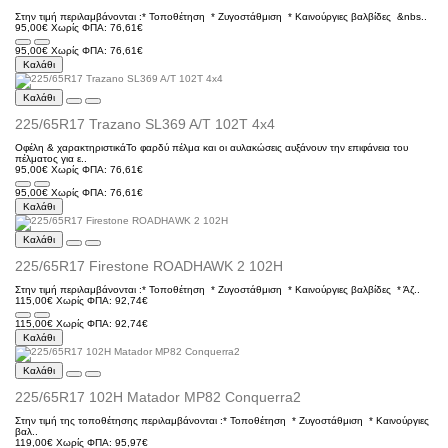
Στην τιμή περιλαμβάνονται :* Τοποθέτηση * Ζυγοστάθμιση * Kαινούργιες βαλβίδες &nbs..
95,00€
Χωρίς ΦΠΑ: 76,61€
95,00€
Χωρίς ΦΠΑ: 76,61€
Καλάθι
Καλάθι
225/65R17 Trazano SL369 A/T 102T 4x4
Οφέλη & χαρακτηριστικάΤο φαρδύ πέλμα και οι αυλακώσεις αυξάνουν την επιφάνεια του
πέλματος για ε..
95,00€
Χωρίς ΦΠΑ: 76,61€
95,00€
Χωρίς ΦΠΑ: 76,61€
Καλάθι
Καλάθι
225/65R17 Firestone ROADHAWK 2 102H
Στην τιμή περιλαμβάνονται :* Τοποθέτηση * Ζυγοστάθμιση * Kαινούργιες βαλβίδες * Άζ..
115,00€
Χωρίς ΦΠΑ: 92,74€
115,00€
Χωρίς ΦΠΑ: 92,74€
Καλάθι
Καλάθι
225/65R17 102H Matador MP82 Conquerra2
Στην τιμή της τοποθέτησης περιλαμβάνονται :* Τοποθέτηση * Ζυγοστάθμιση * Kαινούργιες
βαλ..
119,00€
Χωρίς ΦΠΑ: 95,97€